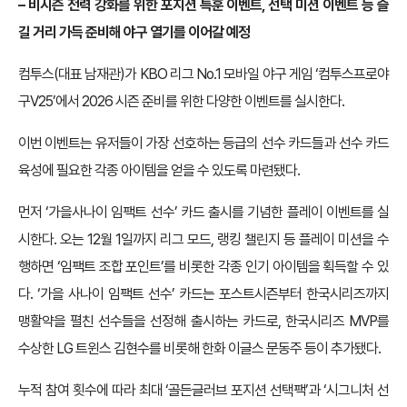
– 비시즌 전력 강화를 위한 포지션 특훈 이벤트, 선택 미션 이벤트 등 즐
길 거리 가득 준비해 야구 열기를 이어갈 예정
컴투스(대표 남재관)가 KBO 리그 No.1 모바일 야구 게임 ‘컴투스프로야
구V25’에서 2026 시즌 준비를 위한 다양한 이벤트를 실시한다.
이번 이벤트는 유저들이 가장 선호하는 등급의 선수 카드들과 선수 카드
육성에 필요한 각종 아이템을 얻을 수 있도록 마련됐다.
먼저 ‘가을사나이 임팩트 선수’ 카드 출시를 기념한 플레이 이벤트를 실
시한다. 오는 12월 1일까지 리그 모드, 랭킹 챌린지 등 플레이 미션을 수
행하면 ‘임팩트 조합 포인트’를 비롯한 각종 인기 아이템을 획득할 수 있
다. ‘가을 사나이 임팩트 선수’ 카드는 포스트시즌부터 한국시리즈까지
맹활약을 펼친 선수들을 선정해 출시하는 카드로, 한국시리즈 MVP를
수상한 LG 트윈스 김현수를 비롯해 한화 이글스 문동주 등이 추가됐다.
누적 참여 횟수에 따라 최대 ‘골든글러브 포지션 선택팩’과 ‘시그니처 선