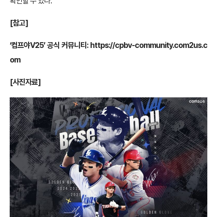
확인할 수 있다.
[참고]
‘컴프야V25’ 공식 커뮤니티:
https://cpbv-community.com2us.c
om
[사진자료]