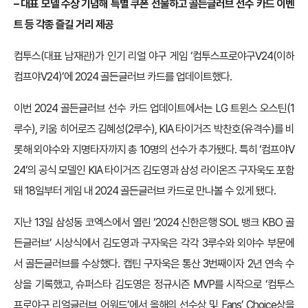
– 대표 모델 수상 기념해 특별 쿠폰 선물하고 골든글러브 선수 카드 이벤
트 등 각종 즐길 거리 제공
컴투스(대표 남재관)가 인기 리얼 야구 게임 ‘컴투스프로야구V24(이하
컴프야V24)’에 2024 골든글러브 카드를 업데이트했다.
이번 2024 골든글러브 선수 카드 업데이트에서는 LG 트윈스 오스틴(1
루수), 키움 히어로즈 김혜성(2루수), KIA 타이거즈 박찬호(유격수)를 비
롯해 외야수와 지명타자까지 총 10명의 선수가 추가됐다. 특히 ‘컴프야V
24’의 공식 모델인 KIA 타이거즈 김도영과 삼성 라이온즈 구자욱도 포함
돼 18일부터 게임 내 2024 골든글러브 카드로 만나볼 수 있게 됐다.
지난 13일 삼성동 코엑스에서 열린 ‘2024 신한은행 SOL 뱅크 KBO 골
든글러브’ 시상식에서 김도영과 구자욱은 각각 3루수와 외야수 부문에
서 골든글러브를 수상했다. 캡틴 구자욱은 통산 3번째이자 2년 연속 수
상을 기록했고, 슈퍼스타 김도영은 정규시즌 MVP를 시작으로 ‘컴투스
프로야구 리얼글러브 어워드’에서 올해의 선수상 및 Fans’ Choice상을