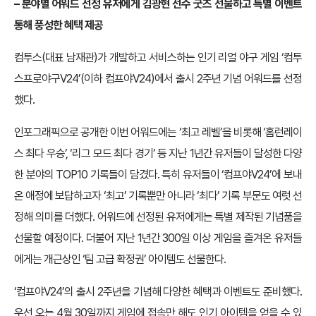
–
분야별 어워드 선정 유저에게 김광현 선수 굿즈 선물하고 특별 이벤트
통해 풍성한 혜택 제공
컴투스(대표 남재관)가 개발하고 서비스하는 인기 리얼 야구 게임 ‘컴투
스프로야구V24’(이하 컴프야V24)에서 출시 2주년 기념 어워드를 선정
했다.
인포그래픽으로 공개한 이번 어워드에는 ‘최고 레벨’을 비롯해 ‘홈런레이
스 최다 우승’, ‘리그 모드 최다 경기’ 등 지난 1년간 유저들이 달성한 다양
한 분야의 TOP10 기록들이 담겼다. 특히 유저들이 ‘컴프야V24’에 보내
온 애정에 보답하고자 ‘최고’ 기록뿐만 아니라 ‘최다’ 기록 부문도 여럿 선
정해 의미를 더했다. 어워드에 선정된 유저에게는 특별 제작된 기념품을
선물할 예정이다. 더불어 지난 1년간 300일 이상 게임을 즐겨온 유저들
에게는 개근상인 ‘팀 고급 확정권’ 아이템도 선물한다.
‘컴프야V24’의 출시 2주년을 기념해 다양한 혜택과 이벤트도 준비했다.
우선 오는 4월 30일까지 게임에 접속만 해도 인기 아이템을 얻을 수 있