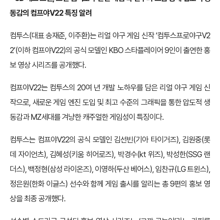
동감의 컴프야V22 특징 알려
컴투스(대표 송재준, 이주환)는 리얼 야구 게임 신작 ‘컴투스프로야구V2
2’(이하 컴프야V22)의 공식 모델인 KBO 스타플레이어 9인이 출연한 홍
보 영상 시리즈를 공개했다.
컴프야V22는 컴투스의 20여 년 개발 노하우를 담은 리얼 야구 게임 신
작으로, 새로운 게임 엔진 도입 및 최고 수준의 그래픽을 통한 압도적 생
동감과 MZ세대를 겨냥한 캐주얼한 게임성이 특징이다.
컴투스는 컴프야V22의 공식 모델인 김선빈(기아 타이거즈), 김원중(롯
데 자이언츠), 김혜성(키움 히어로즈), 박경수(kt 위즈), 박성한(SSG 랜
더스), 백정현(삼성 라이온즈), 이영하(두산 베어스), 임찬규(LG 트윈스),
정은원(한화 이글스) 선수와 함께 게임 출시를 알리는 총 9편의 홍보 영
상을 최종 공개했다.