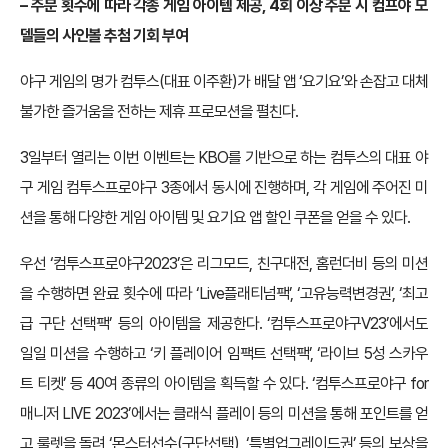
– 주문 횟수에 따라 각종 게임 아이템 제공, 4회 이상 주문 시 컴프야 모
델들의 사인볼 추첨 기회 부여
야구 게임의 명가 컴투스(대표 이주환)가 배달 앱 ‘요기요’와 손잡고 대체
불가한 즐거움을 전하는 제휴 프로모션을 펼친다.
3일부터 열리는 이번 이벤트는 KBO를 기반으로 하는 컴투스의 대표 야
구 게임 컴투스프로야구 3종에서 동시에 진행하며, 각 게임에 주어진 미
션을 통해 다양한 게임 아이템 및 요기요 앱 할인 쿠폰을 얻을 수 있다.
우선 ‘컴투스프로야구2023’은 리그모드, 친구대전, 홈런더비 등의 미션
을 수행하면 완료 횟수에 따라 ‘Live플래티넘팩’, ‘고유능력변경권’, ‘최고
급 구단 선택팩’ 등의 아이템을 제공한다. ‘컴투스프로야구V23’에서도
일일 미션을 수행하고 ‘키 플레이어 임팩트 선택팩’, ‘라이브 5성 스카우
트 티켓’ 등 40여 종류의 아이템을 획득할 수 있다. ‘컴투스프로야구 for
매니저 LIVE 2023’에서는 클래식 플레이 등의 미션을 통해 포인트를 얻
고 룰렛을 돌려 ‘몬스터선수(구단선택), ‘특별업그레이드권’ 등의 보상을