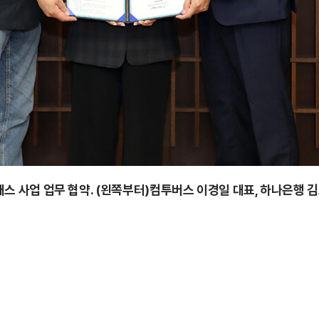
사업 업무 협약. (왼쪽부터)컴투버스 이경일 대표, 하나은행 김