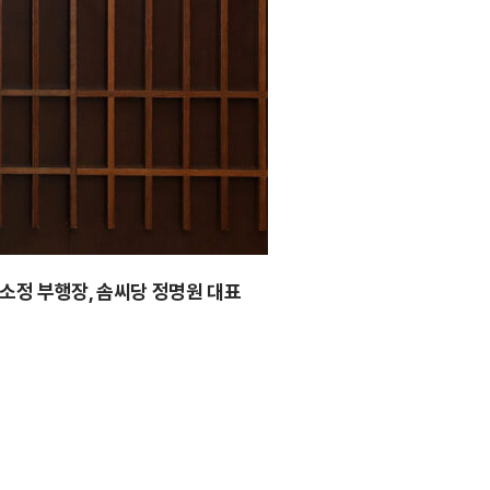
소정 부행장, 솜씨당 정명원 대표