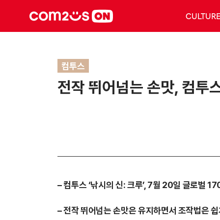
CULTUR
컴투스
전작 뛰어넘는 손맛, 컴투스 
–
컴투스 ‘낚시의 신
:
크루’
, 7월
20일
글로벌
17
– 전작
뛰어넘는
손맛은 유지하면서 조작법은 쉽게