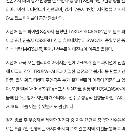
일본에서 대회 참가 신청을 한 소환사 중 상위 8인의 5판 3선승 싱글 엘
리미네이션 토너먼트가 진행되며, 경기 우승자 1인은 지역컵을 거치지
않고 월드 파이널에 곧장 진출한다.
지난해 월드 파이널 8강까지 올랐던 TAKUZO10과 2022년도 월드 파
이널 8강 진출자 OSSERU, 한일 슈퍼매치부터 SWC까지 종횡무진 중
인 베테랑 MATSU 등, 뛰어난 선수들이 대진표에 이름을 올렸다.
지난해 태국 오픈 퀄리파이어에서는 신예 ZERA가 월드 파이널에 진출
해 미국의 강자 TRUEWHALE과 치열한 접전으로 볼거리를 만들어낸
만큼, 올해 황금 티켓의 주인공은 누가 될지 팬들의 이목이 집중되고 있
다. 또한 일본 ‘서머너즈 워’ e스포츠 해설자로 활동하던 OSADASAN이
올해 선수로 참가, 지난해 캐스터에서 선수로 성공적 전향을 마친 TAKU
ZO10의 뒤를 이을 수 있을지도 관건이다.
경기 종료 후 우승자를 제외한 참가자 중 자격 요건을 충족한 선수들은
오는 9월 7일 진행되는 아시아퍼시픽 D조 일본 지역 예선을 통해 지역