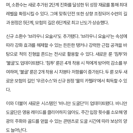
며, 소환수는 새로 추가된 2단계 진화를 달성한 뒤 성장 재료를 통해 최대
레벨을 확장시킬 수 있다. 그에 맞춰 던전 또한 상향 조정되어 수련의 길
과 원정은 5단계, 모험의 길은 6단계로 최고 난도가 상승했다.
신규 소환수 ‘브라우니 요술사’도 추가됐다. ‘브라우니 요술사’는 속성에
따라 강화 효과를 해제할 수 있는 든든한 탱커나 강력한 근접 공격을 바
탕으로 적의 진형을 흔드는 전사로 활용할 수 있다. 새로운 룬 ‘침투’와
‘불굴’도 업데이트됐다. ‘침투’ 룬은 4개 착용 시 적에게 방어력 감소를 부
여하며, ‘불굴’ 룬은 2개 착용 시 치명타 저항률이 증가된다. 두 룬 모두 새
로운 모험의 길인 ‘우르수스’와 신규 원정 ‘물의 카펠라’에서 획득할 수 있
다.
이와 더불어 새로운 시스템인 ‘바니안 도굴단’이 업데이트됐다. 바니안
도굴단은 영웅 레이드를 클리어하지 않아도. 주간 입장 횟수를 소모해 영
광의 주화와 골드를 얻을 수 있는 콘텐츠로 도굴 시간에 따라 보상의 양
도 늘어난다.