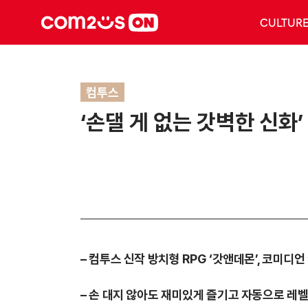
CULTUR
컴투스
‘손댈 게 없는 갓벽한 신화
–
컴투스 신작 방치형
RPG ‘
갓앤데몬
’,
코미디언
–
손 대지 않아도 재미있게 즐기고 자동으로 레