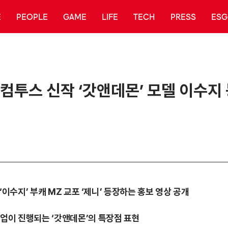
E
PEOPLE
GAME
LIFE
TECH
PRESS
ESG
’ 컴투스 신작 ‘갓앤데몬’ 모델 이수
‘
이수지
’
부캐
MZ
교포
‘
제니
’
등장하는 홍보 영상 공개
벨업이 진행되는
‘
갓앤데몬
’
의 특장점 표현