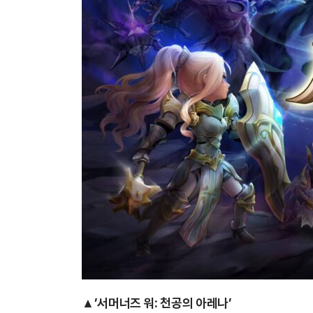
▲’서머너즈 워: 천공의 아레나’