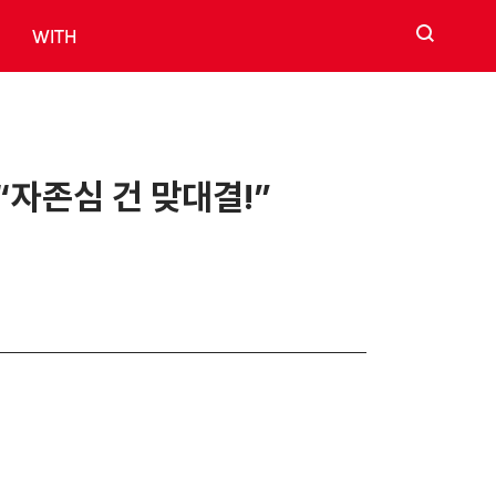
검색
WITH
 “자존심 건 맞대결!”