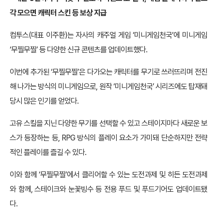
각 모으면 캐릭터 스킨 등 보상 지급
컴투스(대표 이주환)는 자사의 캐주얼 게임 ‘미니게임천국’에 미니게임
‘무찔무찔’ 등 다양한 신규 콘텐츠를 업데이트했다.
이번에 추가된 ‘무찔무찔’은 다가오는 캐릭터를 무기로 쓰러뜨리며 전진
해 나가는 방식의 미니게임으로, 원작 ‘미니게임천국’ 시리즈에도 탑재돼
당시 많은 인기를 얻었다.
고유 스킬을 지닌 다양한 무기를 선택할 수 있고 스테이지마다 새로운 보
스가 등장하는 등, RPG 방식의 플레이 요소가 가미돼 단순하지만 전략
적인 플레이를 즐길 수 있다.
이와 함께 ‘무찔무찔’에서 클리어할 수 있는 도전과제 및 히든 도전과제
와 함께, 스테이크와 눈꽃빙수 등 전용 푸드 및 푸드기어도 업데이트됐
다.