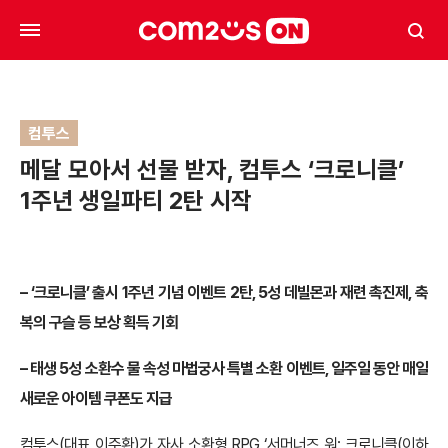
컴투스
메달 모아서 선물 받자, 컴투스 ‘크로니클’
1주년 생일파티 2탄 시작
– ‘크로니클’ 출시 1주년 기념 이벤트 2탄, 5성 데빌몬과 재련 촉진제, 축
복의 구슬 등 보상 획득 기회
– 태생 5성 소환수 물 속성 마법궁사 특별 소환 이벤트, 일주일 동안 매일
새로운 아이템 쿠폰도 지급
컴투스(대표 이주환)가 자사 소환형 RPG ‘서머너즈 워: 크로니클(이하