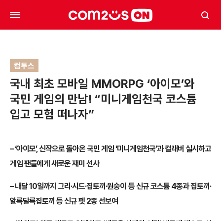
컴투스
국내 최초 모바일 MMORPG ‘아이모’와
국민 게임의 만남! “미니게임천국 코스튬
입고 모험 떠나자”
– ‘아이모’, 신작으로 돌아온 국민 게임 ‘미니게임천국’과 컬래버 실시하고
게임 팬들에게 새로운 재미 선사
– 내달 10일까지 그리·시드·집토끼·원숭이 등 신규 코스튬 4종과 집토끼·
알록달록집토끼 등 신규 펫 2종 선보여