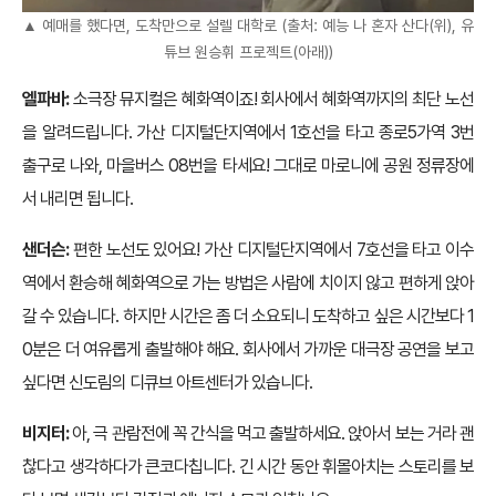
▲ 예매를 했다면, 도착만으로 설렐 대학로 (출처: 예능 나 혼자 산다(위), 유
튜브 원승휘 프로젝트(아래))
엘파바:
소극장 뮤지컬은 혜화역이죠! 회사에서 혜화역까지의 최단 노선
을 알려드립니다. 가산 디지털단지역에서 1호선을 타고 종로5가역 3번
출구로 나와, 마을버스 08번을 타세요! 그대로 마로니에 공원 정류장에
서 내리면 됩니다.
샌더슨:
편한 노선도 있어요! 가산 디지털단지역에서 7호선을 타고 이수
역에서 환승해 혜화역으로 가는 방법은 사람에 치이지 않고 편하게 앉아
갈 수 있습니다. 하지만 시간은 좀 더 소요되니 도착하고 싶은 시간보다 1
0분은 더 여유롭게 출발해야 해요. 회사에서 가까운 대극장 공연을 보고
싶다면 신도림의 디큐브 아트센터가 있습니다.
비지터:
아, 극 관람전에 꼭 간식을 먹고 출발하세요. 앉아서 보는 거라 괜
찮다고 생각하다가 큰코다칩니다. 긴 시간 동안 휘몰아치는 스토리를 보