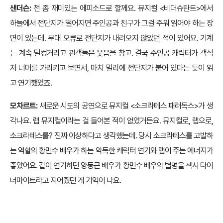
샌더슨:
전 좀 재미있는 에피소드로 할께요. 뮤지컬 <비더슈탄트>에서
하늘에서 전단지가 떨어지면 주인공과 친구가 그걸 주워 읽어야 하는 장
면이 있는데. 무대 오류로 전단지가 내려오지 않았던 적이 있어요. 기계
는 계속 덜컹거리고 관객들은 웃음을 참고. 결국 주인공 캐릭터가 객석
저 너머를 가리키고 보면서, 마치 멀리에 전단지가 붙어 있다는 듯이 읽
고 연기했었죠.
모차르트:
새로운 시도의 공연으로 뮤지컬 <소크라테스 패러독스>가 생
각나요. 랩 뮤지컬이라는 걸 들어본 적이 없었거든요. 뮤지컬로, 랩으로,
소크라테스를? 진짜 이상하다고 생각했는데. 당시 소크라테스를 고발하
는 역할의 황민수 배우가 하는 악독한 캐릭터 연기와 랩이 주는 에너지가
좋았어요. 같이 연기하던 양동근 배우가 황민수 배우의 별명을 섹시 다이
너마이트라고 지어줬던 게 기억이 나요.