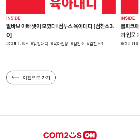
INSIDE
INSIDE
딸바보 아빠 셋이 모였다! 컴투스 육아대디 [컴친소3.
롤파크에서
0]
과 입문 가
CULTURE
워킹대디
육아일상
컴친소
컴친소3
CULTUR
이전으로 가기