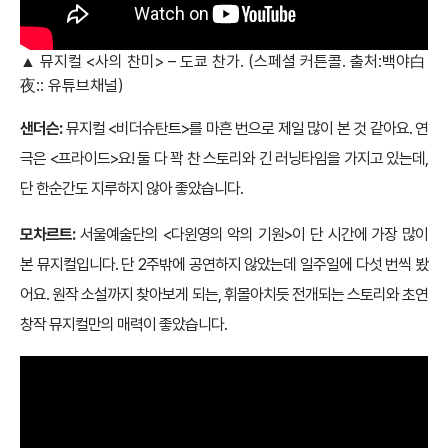
▲ 뮤지컬 <사의 찬미> – 도쿄 찬가. (스페셜 커튼콜. 출처:백야白
夜:: 유튜브채널)
샌더슨:
뮤지컬 <비더슈탄트>를 마흔 번으로 제일 많이 본 것 같아요. 연
극은 <프라이드>요! 둘 다 꽉 찬 스토리와 긴 러닝타임을 가지고 있는데,
단 한순간도 지루하지 않아 좋았습니다.
모차르트:
서울예술단의 <다윈영의 악의 기원>이 단 시간에 가장 많이
본 뮤지컬입니다. 단 2주밖에 공연하지 않았는데 일주일에 다섯 번씩 봤
어요. 원작 소설까지 찾아보게 되는, 휘몰아치듯 전개되는 스토리와 초연
창작 뮤지컬만의 매력이 좋았습니다.