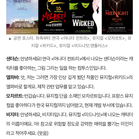
▲ 공연 포스터. 좌측부터 연극 <어나더 컨트리>, 뮤지컬 <모차르트>, 뮤
지컬 <위키드>, 뮤지컬 <미드나잇:앤틀러스>
샌더슨:
안녕하세요! 연극 <어나더 컨트리>에서 나오는 샌더슨이라는 캐
릭터를 좋아하는, 그림 그리는 일을 하는 컴투스인입니다.
엘파바:
앗, 저는 그러면 가장 인상 깊게 봤던 작품인 뮤지컬<위키드>의
엘파바로 할게요. 제작 관련 업무를 맡고 있습니다.
모차르트:
반갑습니다. 뮤지컬 단골 소재인 모차르트입니다. 프랑스 뮤지
컬을 좋아하다가 한국 뮤지컬까지 넘어왔고, 현재 개발 부서에 있습니다.
비지터:
안녕하세요, 비지터입니다. 뮤지컬 <미드나잇>에 나오는 캐릭터
의 이름이에요. 아! 참고로 위험할 정도로 강력한 매력을 뿜기는 미인이
라고 적어주세요. (웃음)