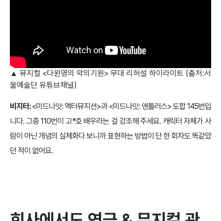
▲ 뮤지컬 <다윈영의 악의기원> 무대 리허설 하이라이트 (출처:서
울예술단 유튜브채널)
비지터:
<미드나잇: 액터뮤지션>과 <미드나잇: 앤틀러스> 도합 145번입
니다. 그중 110번이 고*호 배우라는 걸 강조해 주세요. 캐릭터 자체가 사
람이 아닌 개념의 실체화다 보니까 표현하는 방법이 단 한 회차도 똑같았
던 적이 없어요.
회사에서도 연극 & 뮤지컬 관