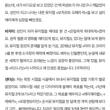
듣는데, 내가 비디오로 보고 있었던 건 백 퍼센트가 아니었구나 깨달았어
요. 성인이 되고 나서는 내한 뮤지컬 <모차르트 오페라 락>을 보고 살리
에리에게 심장을 빼앗겼죠.
비지터:
성인이 되어 뮤지컬을 제대로 본 건 <은밀하게 위대하게>였어
요. 원작 웹툰과 영화를 재미있게 봤고, 뮤지컬도 있다는 말에 보게 됐어
요. 뮤지컬 장르의 존재를 알게 된 거죠. 2018년 뮤지컬 <마마 돈 크라이
>를 본 후엔 소극장의 매력에 빠졌어요. 배우는 단둘뿐인데, 눈앞에 새로
운 세계가 펼쳐지고 초대받는 느낌이 굉장히 좋았어요. 그해 12월, 뮤지
컬 <미드나잇>이 시작되고 제 인생은 종쳤습니다. (극적의미)
샌더슨:
저는 학창 시절을 시골에서 보내서 뮤지컬을 접할 기회가 별로
없었어요. 대학시절 새로 산 다이어리에 올해의 목표를 적는데, <1년에
뮤지컬 3개 보기>라고 적었거든요. 그 목표를 채우려고 <레미제라블>, <
레베카>, <프랑켄슈타인> 순서로 뮤지컬을 한 달에 한 개씩 관람해 보다
가 그만… 빠져버렸습니다. 지금은 ‘뮤지컬 제발 1년에 3번만 봤으면~’ 하