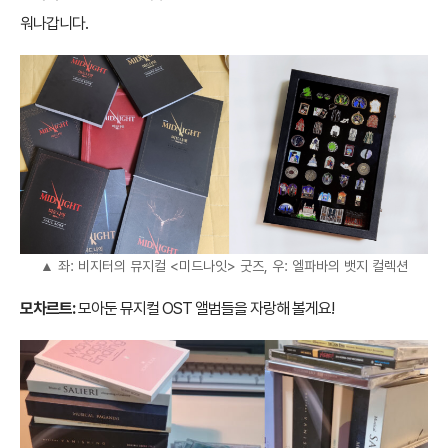
워나갑니다.
▲ 좌: 비지터의 뮤지컬 <미드나잇> 굿즈, 우: 엘파바의 뱃지 컬렉션
모차르트:
모아둔 뮤지컬 OST 앨범들을 자랑해 볼게요!