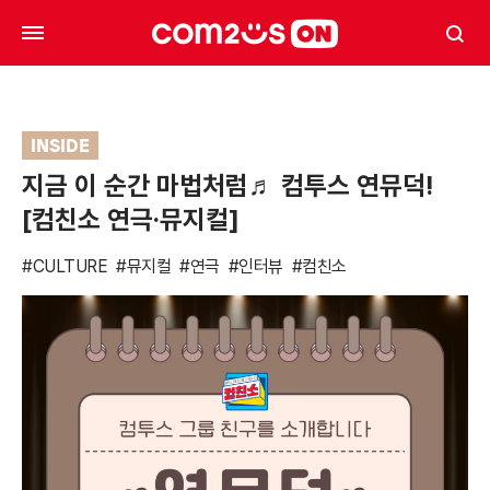
INSIDE
지금 이 순간 마법처럼♬ 컴투스 연뮤덕!
[컴친소 연극·뮤지컬]
#CULTURE
#뮤지컬
#연극
#인터뷰
#컴친소