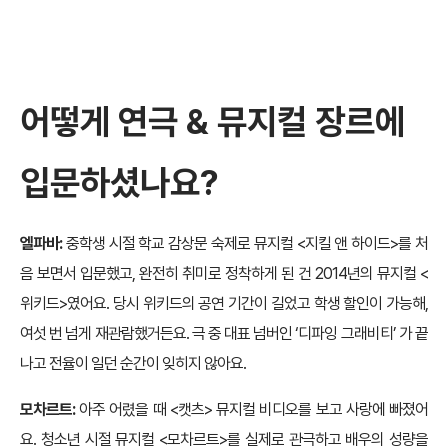
어떻게 연극 & 뮤지컬 장르에
입문하셨나요?
엘파바:
중학생 시절 학교 감상문 숙제로 뮤지컬 <지킬 앤 하이드>를 처
음 보면서 입문했고, 완전히 취미로 정착하게 된 건 2014년의 뮤지컬 <
위키드>였어요. 당시 위키드의 공연 기간이 길었고 학생 할인이 가능해,
여섯 번 넘게 재관람했거든요. 극 중 대표 넘버인 ‘디파잉 그래비티’ 가 끝
나고 전율이 일던 순간이 잊히지 않아요.
모차르트:
아주 어렸을 때 <캣츠> 뮤지컬 비디오를 보고 사랑에 빠졌어
요. 청소년 시절 뮤지컬 <모차르트>를 실제로 관극하고 배우의 성량을