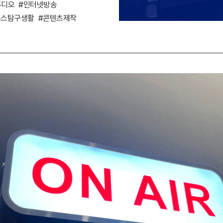
튜디오
#인터넷방송
투스탐구생활
#콘텐츠제작