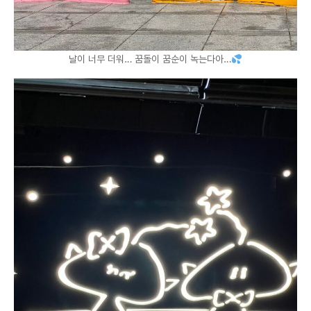
날이 너무 더워… 꿈돌이 꿈순이 녹는다아…