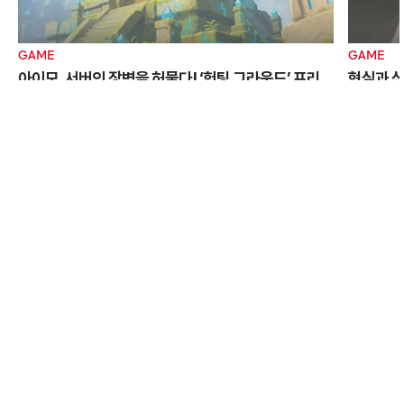
GAME
GAME
아이모, 서버의 장벽을 허물다! ‘헌팅 그라운드’ 프리
현실과 신
시즌 오픈
오만의 신
play2us
아이모
컴투스패밀리게임
헌팅그라운드
play2us
판도라
이전으로 가기