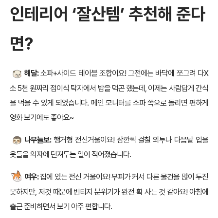
인테리어 ‘잘산템’ 추천해 준다
면?
해달:
소파+사이드 테이블 조합이요! 그전에는 바닥에 쪼그려 다X
소 5천 원짜리 접이식 탁자에서 밥을 먹곤 했는데, 이제는 사람답게 간식
을 먹을 수 있게 되었습니다. 메인 모니터를 소파 쪽으로 돌리면 편하게
영화 보기에도 좋아요~
나무늘보:
행거형 전신거울이요! 잠깐씩 걸칠 외투나 다음날 입을
옷들을 의자에 던져두는 일이 적어졌습니다.
여우:
집에 있는 전신 거울이요! 부피가 커서 다른 물건을 많이 두진
못하지만, 저것 때문에 빈티지 분위기가 완전 확 사는 것 같아요! 아침에
출근 준비하면서 보기 아주 편합니다.