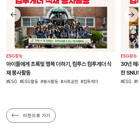
ESG활동
ESG활동
아이들에게 초록빛 행복 더하기, 컴투스 컴투게더 식
30년 헤
재 봉사활동
한 SNU
ESG
ESG활동
봉사활동
사회공헌
컴투게더
ESG
이전으로 가기