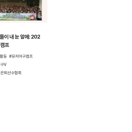
ESG활동
이 내 눈 앞에: 202
안양천을 걸으며 환경을 지키다,
 캠프
컴투스 플로깅 봉사활동
G활동
유저야구캠프
ESG
ESG활동
봉사활동
플로깅
구V
환경보호
구은퇴선수협회