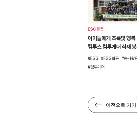
ESG활동
아이들에게 초록빛 행복 
컴투스 컴투게더 식재 
ESG
ESG활동
봉사활
컴투게더
이전으로 가기