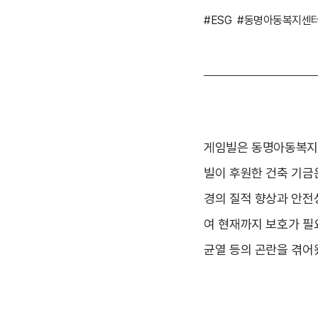
#ESG
#동명아동복지센
게임빌은 동명아동복지센
빌이 후원한 건축 기금
경의 질적 향상과 안전
여 현재까지 보호가 필
균열 등의 곤란을 겪어