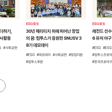
ESG활동
ESG활동
더하기,
30년 헤리티지 위에 피어난 창업
레전드 선수들
봉사활동
의 꿈: 컴투스가 응원한 SNUSV 3
6 유저 야구
8기 데모데이
동
사회공헌
ESG
ES
ESG
데모데이
사회공헌
창업지원
컴투스프로야
컴투스후원
한국프로야