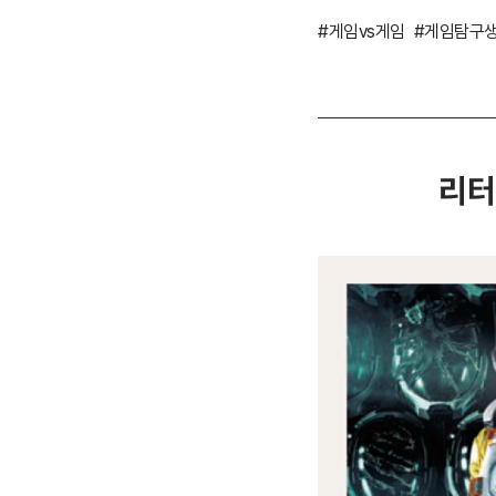
#게임vs게임
#게임탐구
리터널