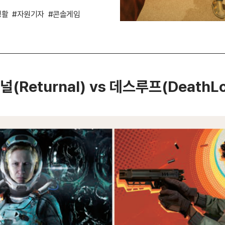
생활
#자원기자
#콘솔게임
(Returnal) vs 데스루프(DeathL