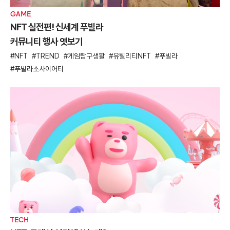
GAME
NFT 실전편! 신세계 푸빌라
커뮤니티 행사 엿보기
NFT
TREND
게임탐구생활
유틸리티NFT
푸빌라
푸빌라소사이어티
TECH