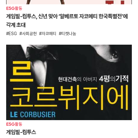
ESG활동
게임빌-컴투스, 신년 맞아 ‘알베르토 자코메티 한국특별전’에
각계 초대
ESG
사회공헌
자코메티
티켓나눔
ESG활동
게임빌-컴투스