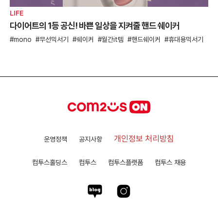
LIFE
다이어트의 1등 공신! 바쁜 일상을 지켜줄 핸드 쉐이커
mono
무선믹서기
쉐이커
월간it템
핸드쉐이커
휴대용믹서기
개인정보 처리방침
운영정책
공지사항
컴투스홀딩스
컴투스
컴투스플랫폼
컴투스 채용