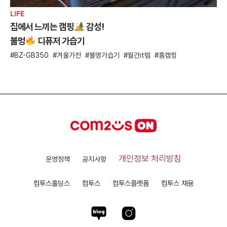
LIFE
집에서 느끼는 캠핑
감성!
불멍
디퓨저 가습기
BZ-GB350
겨울가전
불멍가습기
월간it템
홈캠핑
개인정보 처리방침
운영정책
공지사항
컴투스홀딩스
컴투스
컴투스플랫폼
컴투스 채용