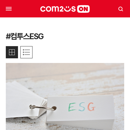
#컴투스ESG