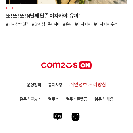
LIFE
또! 또! 또! N년째 단골 이자카야 ‘유끼’
까치산역맛집
맛세상
사시미
유끼
이자카야
이자카야추천
개인정보 처리방침
운영정책
공지사항
컴투스홀딩스
컴투스
컴투스플랫폼
컴투스 채용