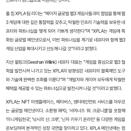
인프라가 원스톱으로 지원되는 것이다.
폴 킴 XPLA 팀 리더는 “메이저 글로벌 웹3 게임사들과의 협업을 통해 웹
3 게임에 대한 깊은 통찰력을 갖추고, 탁월한 인프라 기술력을 보유한 네
프타와 파트너십을 맺게 되어 기쁘게 생각한다”며 “XPLA는 게임에 특
화된 글로벌 메인넷으로서, 이번 파트너십을 계기로 네프타와 함께 웹3
게임 산업을 확대시키고 선도해 나갈 것”이라고 밝혔다.
지샨 윌링크(Geeshan Willink) 네프타 대표는 “게임을 중심으로 웹3 철
학을 발전시켜 나가고 있는 XPLA의 방향성은 네프타의 블록체인 도구
와 기술에 완벽한 조화를 이룬다”며 “개발자와 게이머 모두에게 탁월한
혜택을 제공할 수 있는 파트너십으로 발전시켜 나갈 것”이라고 밝혔다.
XPLA는 NFT 마켓플레이스, 메타버스, 엔터테인먼트 서비스를 아우르
는 글로벌 메인넷이다. 소환형 RPG, ‘서머너즈 워: 크로니클’을 포함해
‘미니게임천국’, ‘낚시의 신: 크루’, ‘닌자 키우기 온라인’ 등 다양한 게임을
온보딩하며 본격적인 성장 국면을 맞이하고 있다. XPLA 메인넷에는 컴