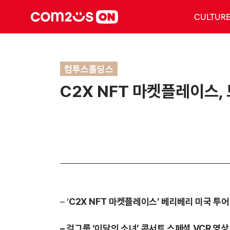
CULTUR
컴투스홀딩스
C2X NFT 마켓플레이스,
– ‘
C2X
NFT
마켓플레이스
’
베리베리
미국
투어
–
걸
그룹
‘이달의 소녀’ 콘서트 스페셜 VCR
영상