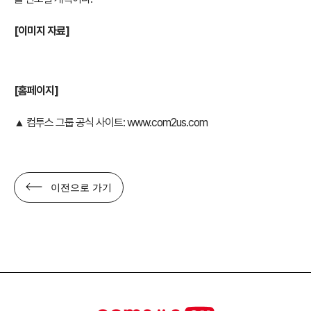
[이미지 자료]
[
홈페이지]
▲ 컴투스 그룹 공식 사이트:
www.com2us.com
이전으로 가기