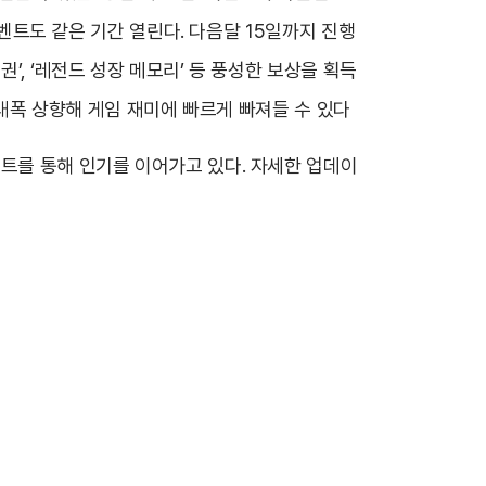
이벤트도 같은 기간 열린다. 다음달 15일까지 진행
’, ‘레전드 성장 메모리’ 등 풍성한 보상을 획득
 대폭 상향해 게임 재미에 빠르게 빠져들 수 있다
벤트를 통해 인기를 이어가고 있다. 자세한 업데이