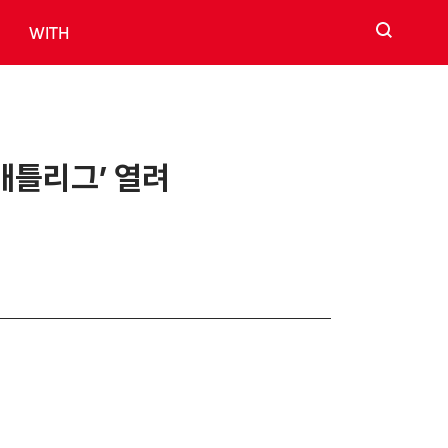
검색
WITH
배틀리그’ 열려