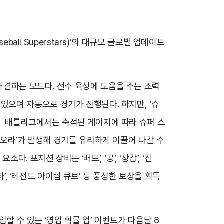
all Superstars)’의 대규모 글로벌 업데이트
대결하는 모드다. 선수 육성에 도움을 주는 조력
있으며 자동으로 경기가 진행된다. 하지만, ‘슈
. 배틀리그에서는 축적된 게이지에 따라 슈퍼 스
 오라’가 발생해 경기를 유리하게 이끌어 나갈 수
포지션 장비는 ‘배트’, ‘공’, ‘장갑’, ‘신
’, ‘레전드 아이템 큐브’ 등 풍성한 보상을 획득
할 수 있는 ‘영입 확률 업’ 이벤트가 다음달 8