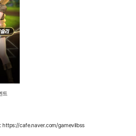
이벤트
:
https://cafe.naver.com/gamevilbss