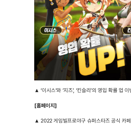
▲ ‘이시스’와 ‘지즈’, ‘킨슬리’의 영입 확률 업 
[홈페이지]
▲ 2022 게임빌프로야구 슈퍼스타즈 공식 카페