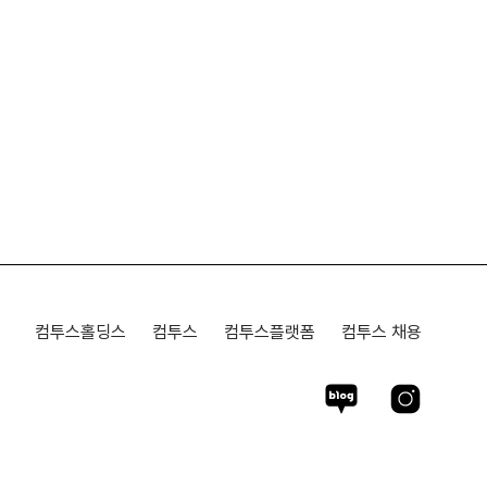
컴투스홀딩스
컴투스
컴투스플랫폼
컴투스 채용