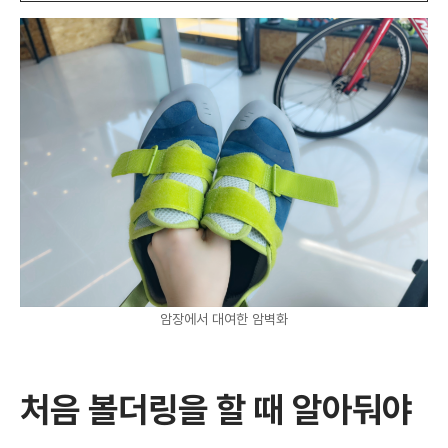
암장에서 대여한 암벽화
처음 볼더링을 할 때 알아둬야