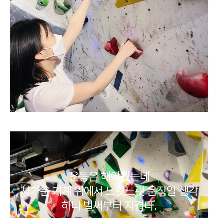
운동은 해야겠는데
차가운 기계 위에서 느릿느릿 움직일 생각
하니 벌써부터 지겹다.