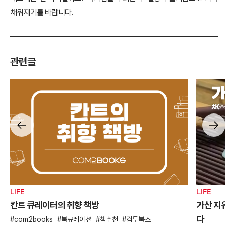
채워지기를 바랍니다.
관련글
LIFE
LIFE
칸트 큐레이터의 취향 책방
가산 지유
다
com2books
북큐레이션
책추천
컴투북스