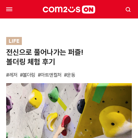
LIFE
전신으로 풀어나가는 퍼즐!
볼더링 체험 후기
#레저
#볼더링
#아트앤컬처
#운동