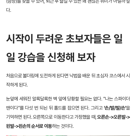
(암장)를 찾을 수 있어, 퇴근 후 즐길 수 있는 꽤 괜찮은 취미가 아닐까 싶
다.
시작이 두려운 초보자들은 일
일 강습을 신청해 보자
처음으로 볼더링에 도전하게 된다면 낙법을 배운 뒤 초심자 코스에서 시
작하게 된다.
눈앞에 세워진 알록달록한 벽 앞에 당황할 필요는 없다. “나는 스파이더
맨이다”를 다섯 번 되뇐 뒤 홀드를 잡으면 된다. 그리고
‘손/발/발/손’
을
기억하면 된다. 오른쪽으로 이동한다고 가정했을 때,
오른손->오른발->
왼발->왼손의 순서로 이동
하는 것이다.