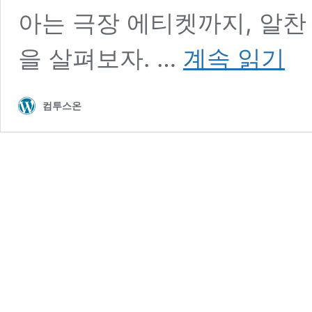
아는 극장 에티켓까지, 알찬
무
을 살펴보자. …
계속 읽기
대
위
불
컴투스온
빛
만
큼
반
짝
거
리
는
연
뮤
덕
들
의
In
My