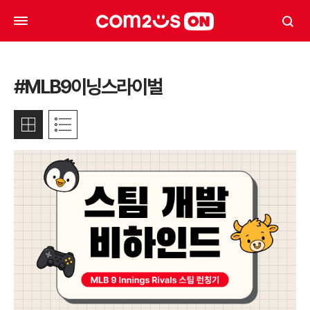
#MLB9이닝스라이벌