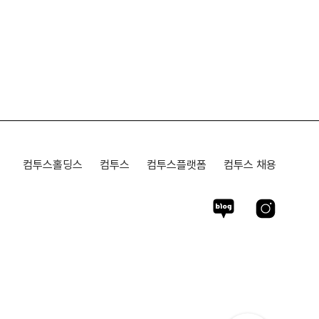
컴투스홀딩스
컴투스
컴투스플랫폼
컴투스 채용