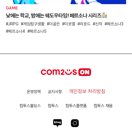
GAME
낮에는 학교, 밤에는 쉐도우타임! 페르소나 시리즈
JRPG
게임탐구생활
더골든
더로열
리로드
신작
페르소나3
페르소나4
페르소나5
개인정보 처리방침
운영정책
공지사항
컴투스홀딩스
컴투스
컴투스플랫폼
컴투스 채용