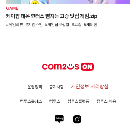
GAME
케이팝 데몬 헌터스 뺨치는 고증 맛집 게임.zip
게임리뷰
게임추천
게임탐구생활
고증
케데헌
개인정보 처리방침
운영정책
공지사항
컴투스홀딩스
컴투스
컴투스플랫폼
컴투스 채용