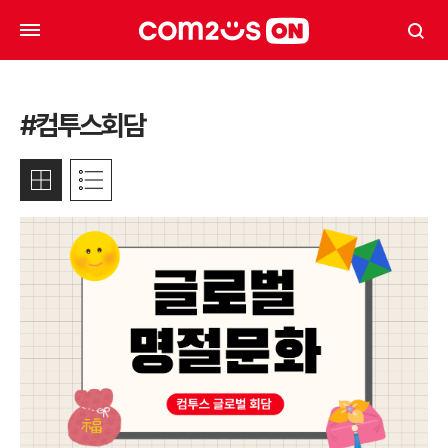
#컴투스회담