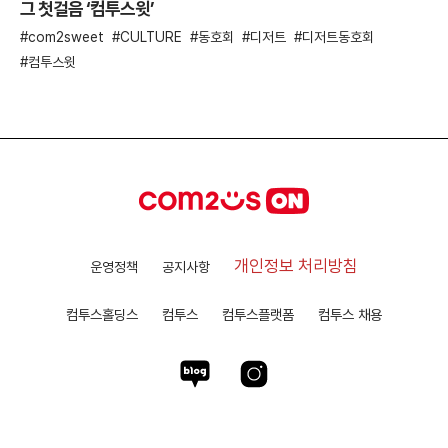
그 첫걸음 ‘컴투스윗’
com2sweet
CULTURE
동호회
디저트
디저트동호회
컴투스윗
개인정보 처리방침
운영정책
공지사항
컴투스홀딩스
컴투스
컴투스플랫폼
컴투스 채용