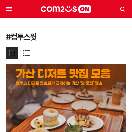
#컴투스윗