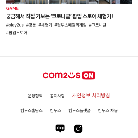
GAME
궁금해서 직접 가보는 ‘크로니클’ 팝업 스토어 체험기!
play2us
명동
체험기
컴투스패밀리게임
크로니클
팝업스토어
개인정보 처리방침
운영정책
공지사항
컴투스홀딩스
컴투스
컴투스플랫폼
컴투스 채용