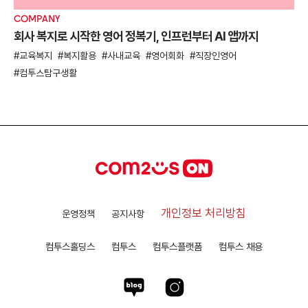
COMPANY
회사 복지로 시작한 영어 정복기, 인프런부터 AI 앱까지
교육복지
복지활용
사내교육
영어회화
직장인영어
컴투스탐구생활
개인정보 처리방침
운영정책
공지사항
컴투스홀딩스
컴투스
컴투스플랫폼
컴투스 채용