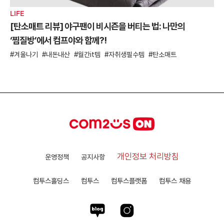
LIFE
[탄소매트 리뷰] 야구팬이 비시즌을 버티는 법: 나만의
‘찜질방’에서 컴프야와 함께?!
겨울나기
내돈내산
월간it템
자취생필수템
탄소매트
개인정보 처리방침
운영정책
공지사항
컴투스홀딩스
컴투스
컴투스플랫폼
컴투스 채용