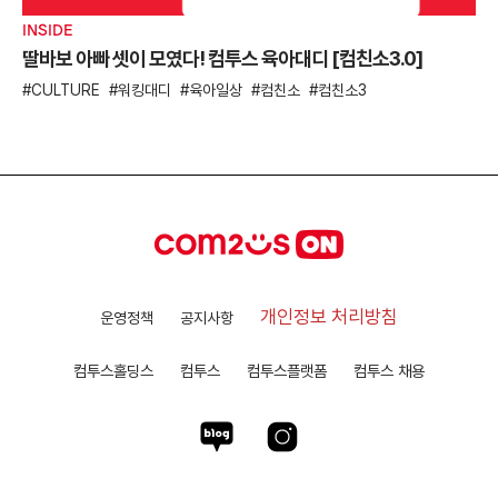
INSIDE
딸바보 아빠 셋이 모였다! 컴투스 육아대디 [컴친소3.0]
CULTURE
워킹대디
육아일상
컴친소
컴친소3
개인정보 처리방침
운영정책
공지사항
컴투스홀딩스
컴투스
컴투스플랫폼
컴투스 채용