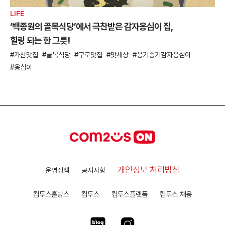
LIFE
‘백종원의 골목식당’에서 극찬받은 감자옹심이 집,
힐링 되는 한 그릇!
가산맛집
골목식당
구로맛집
맛세상
옹기종기감자옹심이
옹심이
개인정보 처리방침
운영정책
공지사항
컴투스홀딩스
컴투스
컴투스플랫폼
컴투스 채용