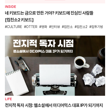
INSIDE
네 키보드는 금으로 만든 거야? 키보드에 진심인 사람들
[컴친소2 키보드]
CULTURE
OTTER
영화
인터뷰
컴친소
컴친소2
컴투기빙
LIFE
전지적 독자 시점: 웹소설에서 미디어믹스 대표 IP가 되기까지