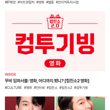
IP확장
아트앤컬처
영화
웹툰
전지적독자시점
INSIDE
무비 임파서블: 영화, 어디까지 봤니? [컴친소2 영화]
CULTURE
영화
인터뷰
컴친소
컴친소2
컴투기빙