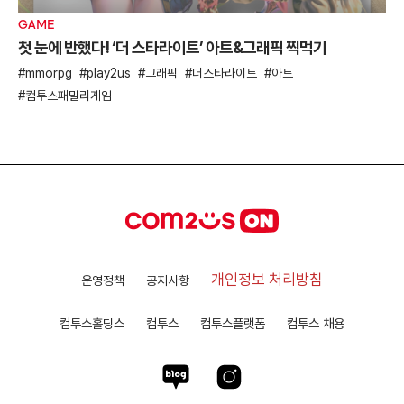
GAME
첫 눈에 반했다! ‘더 스타라이트’ 아트&그래픽 찍먹기
mmorpg
play2us
그래픽
더스타라이트
아트
컴투스패밀리게임
개인정보 처리방침
운영정책
공지사항
컴투스홀딩스
컴투스
컴투스플랫폼
컴투스 채용