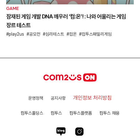
GAME
잠재된 게임 개발 DNA 깨우러 ‘컴:온’! : 나와 어울리는 게임
장르 테스트
play2us
공모전
심리테스트
컴온
컴투스패밀리게임
개인정보 처리방침
운영정책
공지사항
컴투스홀딩스
컴투스
컴투스플랫폼
컴투스 채용