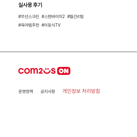
실사용 후기
무선스크린
스탠바이미2
월간it템
육아템추천
이동식TV
개인정보 처리방침
운영정책
공지사항