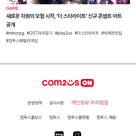
GAME
새로운 차원의 모험 시작, ‘더 스타라이트’ 신규 콘셉트 아트
공개
mmorpg
OST미리듣기
play2us
더스타라이트
세계관맛집
컴투스패밀리게임
개인정보 처리방침
운영정책
공지사항
컴투스홀딩스
컴투스
컴투스플랫폼
컴투스 채용